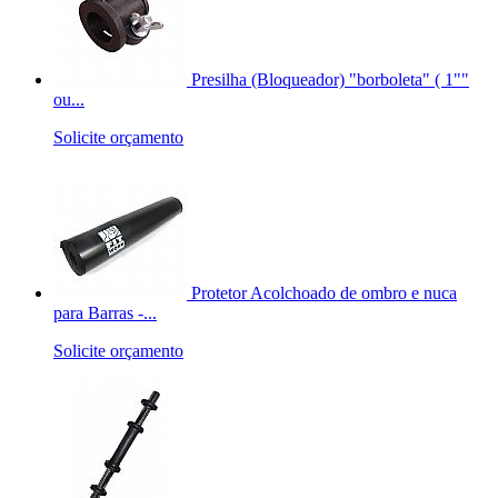
Presilha (Bloqueador) "borboleta" ( 1""
ou...
Solicite orçamento
Protetor Acolchoado de ombro e nuca
para Barras -...
Solicite orçamento