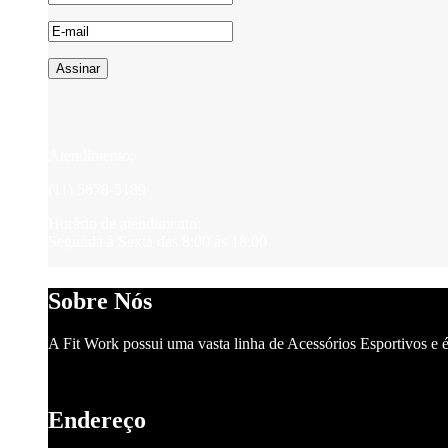
Assinar
Atendimento:
(11) 5678-5189
Horário de atendimento:
Segunda à Sexta das 8:00 às 18:00
Sobre Nós
A Fit Work possui uma vasta linha de Acessórios Esportivos e é
Endereço