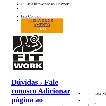
Ol , seja bem-vindo ao Fit Work
Fale Conosco
|
LISTA DE OR
AMENTO
0
tens
Dúvidas › Fale
conosco Adicionar
Tele-V
página ao