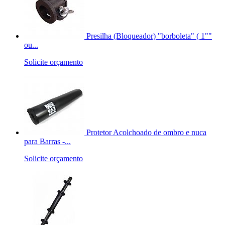
Presilha (Bloqueador) "borboleta" ( 1""
ou...
Solicite orçamento
Protetor Acolchoado de ombro e nuca
para Barras -...
Solicite orçamento