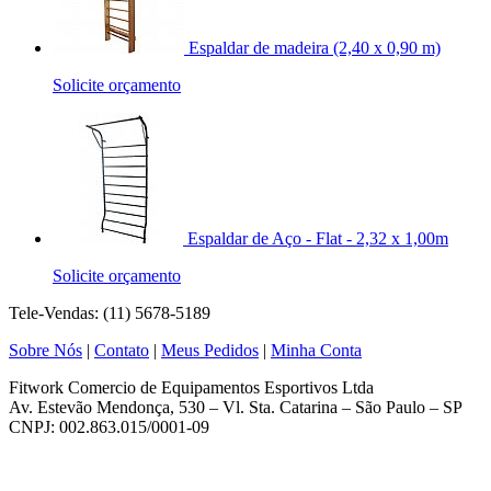
Espaldar de madeira (2,40 x 0,90 m)
Solicite orçamento
Espaldar de Aço - Flat - 2,32 x 1,00m
Solicite orçamento
Tele-Vendas: (11) 5678-5189
Sobre Nós
|
Contato
|
Meus Pedidos
|
Minha Conta
Fitwork Comercio de Equipamentos Esportivos Ltda
Av. Estevão Mendonça, 530 – Vl. Sta. Catarina – São Paulo – SP
CNPJ: 002.863.015/0001-09