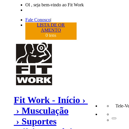
Ol , seja bem-vindo ao Fit Work
Fale Conosco
|
LISTA DE OR
AMENTO
0
tens
Fit Work - Início ›
Tele-V
› Musculação
› Suportes