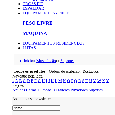
CROSS FIT
ESPALDAR
EQUIPAMENTOS - PROF.
PESO LIVRE
MÁQUINA
EQUIPAMENTOS-RESIDENCIAIS
LUTAS
Início ›
Musculação
›
Suportes
›
Todos os produtos
- Ordem de exibição:
Navegue pela letra
#
A
B
C
D
E
F
G
H
I
J
K
L
M
N
O
P
Q
R
S
T
U
V
W
X
Y
Seções
Anilhas
Barras
Dumbbells
Halteres
Puxadores
Suportes
Assine nossa newsletter